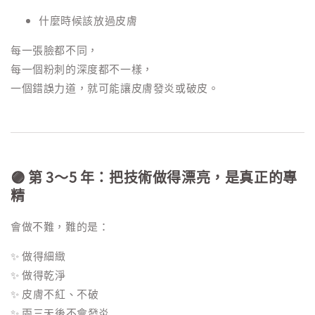
什麼時候該放過皮膚
每一張臉都不同，
每一個粉刺的深度都不一樣，
一個錯誤力道，就可能讓皮膚發炎或破皮。
🟣 第 3～5 年：把技術做得漂亮，是真正的專
精
會做不難，難的是：
✨ 做得細緻
✨ 做得乾淨
✨ 皮膚不紅、不破
✨ 兩三天後不會發炎