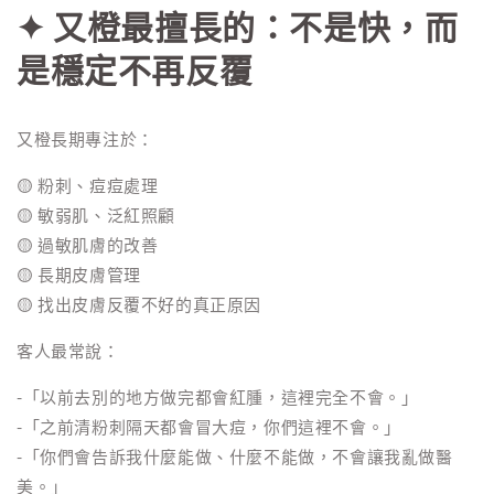
✦ 又橙最擅長的：不是快，而
是穩定不再反覆
又橙長期專注於：
🟡 粉刺、痘痘處理
🟡 敏弱肌、泛紅照顧
🟡 過敏肌膚的改善
🟡 長期皮膚管理
🟡 找出皮膚反覆不好的真正原因
客人最常說：
-「以前去別的地方做完都會紅腫，這裡完全不會。」
-「之前清粉刺隔天都會冒大痘，你們這裡不會。」
-「你們會告訴我什麼能做、什麼不能做，不會讓我亂做醫
美。」