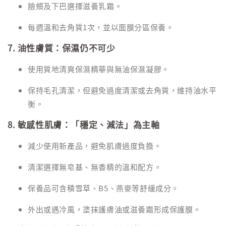
臉頰及下巴選擇滋養乳霜。
每週溫和去角質1次，並以面膜分區保養。
7. 油性膚質：保濕仍不可少
使用質地清爽保濕精華與無油保濕凝膠。
保持毛孔清潔，但避免過度清潔或去角質，維持油水平
衡。
8. 敏感性肌膚：「穩定、減法」為主軸
減少使用新產品，避免肌膚過度負擔。
清潔選擇無皂基、無香精的溫和配方。
保養品可含積雪草、B5、燕麥等舒緩成分。
外出或遇冷風，塗抹護膚油或滋養霜形成保護膜。