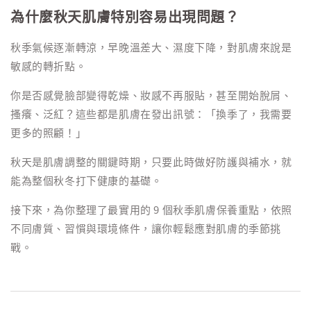
為什麼秋天肌膚特別容易出現問題？
秋季氣候逐漸轉涼，早晚溫差大、濕度下降，對肌膚來說是
敏感的轉折點。
你是否感覺臉部變得乾燥、妝感不再服貼，甚至開始脫屑、
搔癢、泛紅？這些都是肌膚在發出訊號：「換季了，我需要
更多的照顧！」
秋天是肌膚調整的關鍵時期，只要此時做好防護與補水，就
能為整個秋冬打下健康的基礎。
接下來，為你整理了最實用的 9 個秋季肌膚保養重點，依照
不同膚質、習慣與環境條件，讓你輕鬆應對肌膚的季節挑
戰。