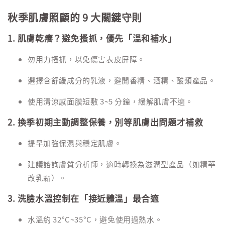
秋季肌膚照顧的 9 大關鍵守則
1. 肌膚乾癢？避免搔抓，優先「溫和補水」
勿用力搔抓，以免傷害表皮屏障。
選擇含舒緩成分的乳液，避開香精、酒精、酸類產品。
使用清涼感面膜短敷 3~5 分鐘，緩解肌膚不適。
2. 換季初期主動調整保養，別等肌膚出問題才補救
提早加強保濕與穩定肌膚。
建議諮詢膚質分析師，適時轉換為滋潤型產品（如精華
改乳霜）。
3. 洗臉水溫控制在「接近體溫」最合適
水溫約 32°C~35°C，避免使用過熱水。