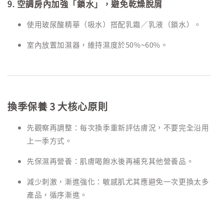
9. 空調房內加強「鎖水」，避免乾燥脫屑
使用玻尿酸精華（吸水）搭配乳霜／乳液（鎖水）。
室內放置加濕器，維持濕度於50%~60%。
換季保養 3 大核心原則
先觀察再調整：每次換季重新評估膚況，不要完全沿用
上一季方式。
先保濕再營養：肌膚喝飽水後再補充其他營養品。
減少刺激，漸進強化：敏感肌尤其應避免一次更換太多
產品，循序漸進。