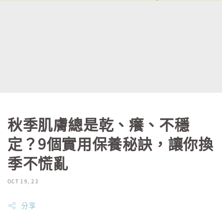
秋季肌膚總是乾、癢、不穩
定？9個實用保養秘訣，讓你換
季不慌亂
OCT 19, 23
分享