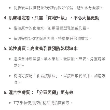
洗臉後盡快擦乾並2分鐘內做好保濕，避免水分蒸發。
4. 肌膚穩定者，只需「質地升級」，不必大幅更動
維持原本的化妝水，加用滋潤型乳液或乳霜。
每週安排1~2次保濕面膜，持續提升保濕效果。
5. 乾性膚質：高滋養乳霜預防乾裂缺水
選擇含神經醯胺、乳木果油、玻尿酸、燕麥、角鯊烷等
成分。
晚間可搭配「乳霜按摩法」，以按壓取代塗抹，加速吸
收。
6. 混合性膚質：「分區照顧」更有效
T字部位使用控油精華或清爽乳液。