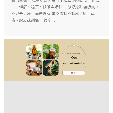
──理解、穩定、修護與陪伴。 🪞 敏弱肌需要的，
不只是治療，而是理解 當皮膚動不動就泛紅、乾
癢、脫皮或刺痛， 很多...