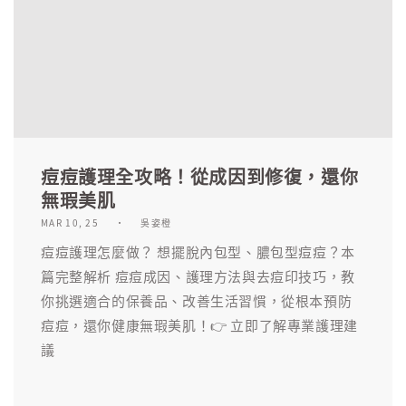
痘痘護理全攻略！從成因到修復，還你
無瑕美肌
MAR 10, 25
吳姿橙
痘痘護理怎麼做？ 想擺脫內包型、膿包型痘痘？本
篇完整解析 痘痘成因、護理方法與去痘印技巧，教
你挑選適合的保養品、改善生活習慣，從根本預防
痘痘，還你健康無瑕美肌！👉 立即了解專業護理建
議