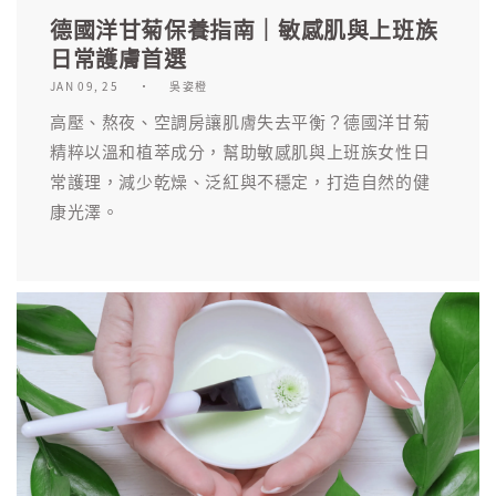
德國洋甘菊保養指南｜敏感肌與上班族
日常護膚首選
JAN 09, 25
吳姿橙
高壓、熬夜、空調房讓肌膚失去平衡？德國洋甘菊
精粹以溫和植萃成分，幫助敏感肌與上班族女性日
常護理，減少乾燥、泛紅與不穩定，打造自然的健
康光澤。