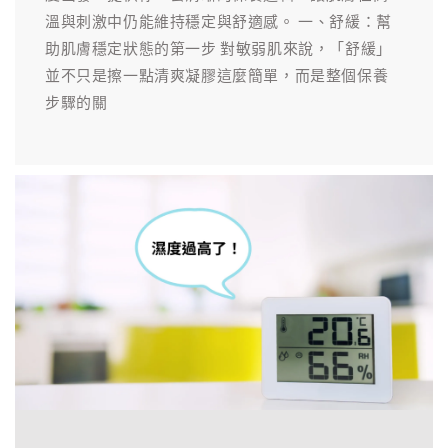
溫與刺激中仍能維持穩定與舒適感。 一、舒緩：幫
助肌膚穩定狀態的第一步 對敏弱肌來說，「舒緩」
並不只是擦一點清爽凝膠這麼簡單，而是整個保養
步驟的關