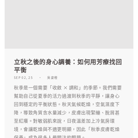
立秋之後的身心調養：如何用芳療找回
平衡
SEP 02, 25
吳姿橙
秋季是一個需要「收斂 × 調和」的季節。我們需要
幫助自己從夏季的活力過渡到秋季的平靜，讓身心
回到穩定的平衡狀態。秋天氣候乾燥，空氣濕度下
降，導致角質含水量減少，皮膚出現緊繃、脫屑甚
至紅癢。對敏弱肌來說，日夜溫差加上冷氣房環
境，會讓乾燥與不適更明顯，因此「秋季皮膚乾燥
保養」成為很多人最關注的問題。