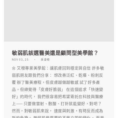
敏弱肌該選醫美還是顧問型美學館？
NOV 03, 25
吳姿橙
🌼 又橙專業美學館：讓肌膚回到穩定與自信 許多敏
弱肌朋友跟我們分享： 想改善泛紅、乾癢、粉刺反
覆 辦了醫美療程，但皮膚越做越敏感 試了好多產
品，但總覺得「皮膚好脆弱」 在這個追求「快速變
好」的時代， 我們很容易把希望寄託在科技與醫療
上—— 只要做雷射、敷酸、打針就能變好，對吧？
然而，對敏弱肌來說， 速度與刺激，有時反而成為
新的負擔。 敏弱肌最需要的不是立即的變化， 而是