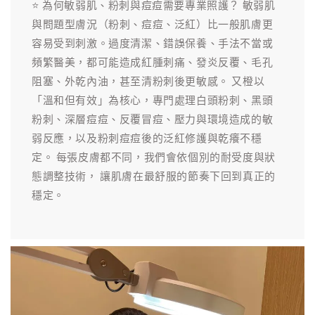
⭐ 為何敏弱肌、粉刺與痘痘需要專業照護？ 敏弱肌
與問題型膚況（粉刺、痘痘、泛紅）比一般肌膚更
容易受到刺激。過度清潔、錯誤保養、手法不當或
頻繁醫美，都可能造成紅腫刺痛、發炎反覆、毛孔
阻塞、外乾內油，甚至清粉刺後更敏感。 又橙以
「溫和但有效」為核心，專門處理白頭粉刺、黑頭
粉刺、深層痘痘、反覆冒痘、壓力與環境造成的敏
弱反應，以及粉刺痘痘後的泛紅修護與乾癢不穩
定。 每張皮膚都不同，我們會依個別的耐受度與狀
態調整技術， 讓肌膚在最舒服的節奏下回到真正的
穩定。