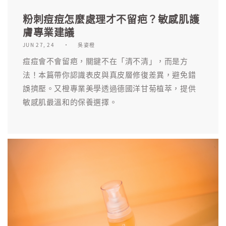
粉刺痘痘怎麼處理才不留疤？敏感肌護
膚專業建議
JUN 27, 24
吳姿橙
痘痘會不會留疤，關鍵不在「清不清」，而是方
法！本篇帶你認識表皮與真皮層修復差異，避免錯
誤擠壓。又橙專業美學透過德國洋甘菊植萃，提供
敏感肌最溫和的保養選擇。