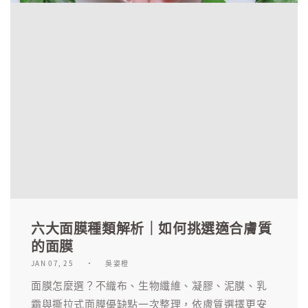
六大面膜種類解析｜如何挑選適合膚質
的面膜
JAN 07, 25
吳姿橙
面膜怎麼選？不織布、生物纖維、凝膠、泥膜、乳
霜與撕拉式面膜優缺點一次整理，依膚質選擇更安