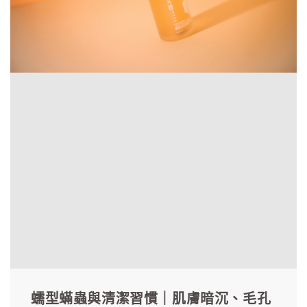
蠕型蟎蟲與清潔習慣｜肌膚暗沉、毛孔